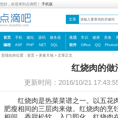
您好，欢迎来到点滴吧！
手机版
文章
www.diandiba.com
首页
手机
建站
源码
服务器
生活
常识
健康
美食
编程
ASP
PHP
.NET
SQL
软件
Office
QQ
Photos
您现在的位置：
首页
>
美食天地
> 文章正文
红烧肉的做
更新时间：2016/10/21 17:43
红烧肉是热菜菜谱之一。以五花肉
肥瘦相间的三层肉来做。红烧肉的烹
相间，香甜松软，入口即化。红烧肉