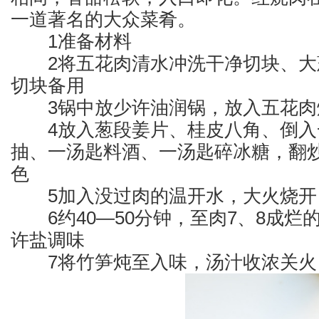
一道著名的大众菜肴。
1准备材料
2将五花肉清水冲洗干净切块、大
切块备用
3锅中放少许油润锅，放入五花肉
4放入葱段姜片、桂皮八角、倒入
抽、一汤匙料酒、一汤匙碎冰糖，翻
色
5加入没过肉的温开水，大火烧开
6约40—50分钟，至肉7、8成烂
许盐调味
7将竹笋炖至入味，汤汁收浓关火